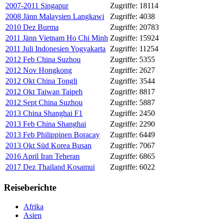
2007-2011 Singapur
Zugriffe: 18114
2008 Jänn Malaysien Langkawi
Zugriffe: 4038
2010 Dez Burma
Zugriffe: 20783
2011 Jänn Vietnam Ho Chi Minh
Zugriffe: 15924
2011 Juli Indonesien Yogyakarta
Zugriffe: 11254
2012 Feb China Suzhou
Zugriffe: 5355
2012 Nov Hongkong
Zugriffe: 2627
2012 Okt China Tongli
Zugriffe: 3544
2012 Okt Taiwan Taipeh
Zugriffe: 8817
2012 Sept China Suzhou
Zugriffe: 5887
2013 China Shanghai F1
Zugriffe: 2450
2013 Feb China Shanghai
Zugriffe: 2290
2013 Feb Philippinen Boracay
Zugriffe: 6449
2013 Okt Süd Korea Busan
Zugriffe: 7067
2016 April Iran Teheran
Zugriffe: 6865
2017 Dez Thailand Kosamui
Zugriffe: 6022
Reiseberichte
Afrika
Asien