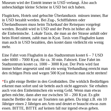
Museum wird der Eintritt immer in USD verlangt. Also auch
unbeschädigte kleine Scheine in USD bei sich haben.
Flugtickets, Hotels und gebuchte Überlandtaxis müssen immer, Bar
in USD bezahlt werden. Bei Zug-, Schifffahrten oder
Überlandbussen muss beim Ticketkauf der Reisepass vorgelegt
werden. Bezahlt wird in USD und der Preis ist höher als für
die Einheimische. Lokale Taxis, die man an der Strasse anhält oder
beim Hotel nimmt, zahlt man in Kyat. Taxis vom Flughafen kann
man auch in USD bezahlen, dies kostet dann vielleicht ein wenig
mehr.
Eine Fahrt vom Flughafen in das Stadtzentrum kostet 6 – 7 USD
oder 6000 – 7000 Kyat, für ca. 30 min. Fahrzeit. Eine Fahrt im
Stadtzentrum kostet ca. 1000 – 3000 Kyat. Der Preis wird fast
immer höher angesetzt und mit ein wenig Verhandlung erreicht man
den richtigen Preis und wegen 500 Kyat braucht man nicht streiten!
*
Es gibt einige Bettler in den Großstädten. Die wirklich Bedürftigen
erkennt man sofort und sie betteln auch nicht aggressiv. Sie erhalten
auch von den Einheimischen ein wenig Geld. Wenn man etwas
geben möchte, dann aber nur zwischen 50 – 200 Kyat. Es gibt
manche Bettler die nur an Touristen ran gehen. Da trägt z.B. ein 10
Jähriger einen 2 Jährigen am Arm und deutet er braucht etwas zum
essen. BITTE, BITTE auf keinen fall nur irgend etwas geben.