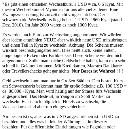
*
Es gibt einen offiziellen Wechselkurs. 1 USD = ca. 6,6 Kyat. Mit
diesem Wechselkurs ist Myanmar für uns alle viel zu teuer. Eine
Zwangswechselung ist zurzeit nicht vorgeschrieben. Der
schwarzmarkt Wechselkurs liegt bei ca. 1 USD = 860 Kyat (stand
Dez. 2010). Im Jahr 2009 waren es noch 1000 Kyat.
Es werden auch Euro zur Wechselung angenommen. Wir würden
aber jedem empfehlen NEUE aber wirklich neue USD mitzubringen
und einen Teil in Kyat zu wechseln.
Achtung
: Die Scheine müssen
wirklich beschädigungsfrei sein. Dies heißt auch, keine Falten,
umgebogene Ecken oder Farbkleckse. Diese Scheine werden nicht
angenommen. Sollte man solche Geldscheine haben, kann man sehr
schnell in Geldnot kommen. Mit Kreditkarten, Maestro Bankkarte
oder Travellerschecks geht gar nichts.
Nur Bares ist Wahres
! ! ! !
Geld wechseln kann man nur in Großen Städten. Den besten Kurs
am Schwarzmarkt bekommt man für große Scheine z.B. 100 USD =
ca. 86.000,- Kyat. Man wird häufig auf der Strasse fürs Wechseln
angesprochen. Das Beste ist, in Yangon im Scott-Market zu
wechseln. Es ist auch möglich in Hotels zu wechseln, die
Wechselkurse sind aber um einiges schlechter.
Am besten ist es, alles was in USD angeschrieben ist in USD zu
bezahlen und alles was in lokaler Währung ist, in dieser zu
bezahlen. Für die öffentliche Einrichtungen wie Pagoden oder