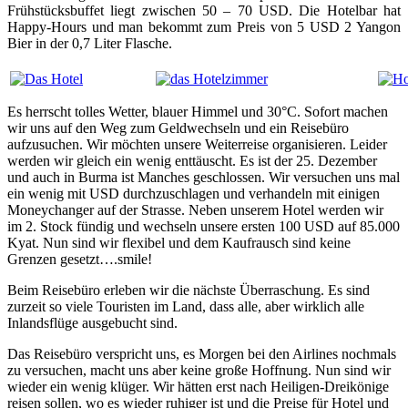
Frühstücksbuffet liegt zwischen 50 – 70 USD. Die Hotelbar hat
Happy-Hours und man bekommt zum Preis von 5 USD 2 Yangon
Bier in der 0,7 Liter Flasche.
Es herrscht tolles Wetter, blauer Himmel und 30°C. Sofort machen
wir uns auf den Weg zum Geldwechseln und ein Reisebüro
aufzusuchen. Wir möchten unsere Weiterreise organisieren. Leider
werden wir gleich ein wenig enttäuscht. Es ist der 25. Dezember
und auch in Burma ist Manches geschlossen. Wir versuchen uns mal
ein wenig mit USD durchzuschlagen und verhandeln mit einigen
Moneychanger auf der Strasse. Neben unserem Hotel werden wir
im 2. Stock fündig und wechseln unsere ersten 100 USD auf 85.000
Kyat. Nun sind wir flexibel und dem Kaufrausch sind keine
Grenzen gesetzt….smile!
Beim Reisebüro erleben wir die nächste Überraschung. Es sind
zurzeit so viele Touristen im Land, dass alle, aber wirklich alle
Inlandsflüge ausgebucht sind.
Das Reisebüro verspricht uns, es Morgen bei den Airlines nochmals
zu versuchen, macht uns aber keine große Hoffnung. Nun sind wir
wieder ein wenig klüger. Wir hätten erst nach Heiligen-Dreikönige
reisen sollen, wo es wieder ruhiger ist und die Preise für Hotel und