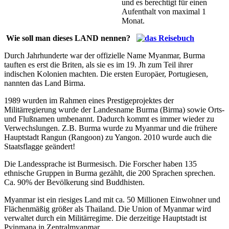
und es berechtigt für einen
Aufenthalt von maximal 1
Monat.
Wie soll man dieses LAND nennen?
Durch Jahrhunderte war der offizielle Name Myanmar, Burma
tauften es erst die Briten, als sie es im 19. Jh zum Teil ihrer
indischen Kolonien machten. Die ersten Europäer, Portugiesen,
nannten das Land Birma.
1989 wurden im Rahmen eines Prestigeprojektes der
Militärregierung wurde der Landesname Burma (Birma) sowie Orts-
und Flußnamen umbenannt. Dadurch kommt es immer wieder zu
Verwechslungen. Z.B. Burma wurde zu Myanmar und die frühere
Hauptstadt Rangun (Rangoon) zu Yangon. 2010 wurde auch die
Staatsflagge geändert!
Die Landessprache ist Burmesisch. Die Forscher haben 135
ethnische Gruppen in Burma gezählt, die 200 Sprachen sprechen.
Ca. 90% der Bevölkerung sind Buddhisten.
Myanmar ist ein riesiges Land mit ca. 50 Millionen Einwohner und
Flächenmäßig größer als Thailand. Die Union of Myanmar wird
verwaltet durch ein Militärregime. Die derzeitige Hauptstadt ist
Pyinmana in Zentralmyanmar.