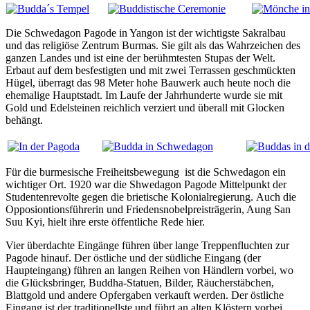
Die Schwedagon Pagode in Yangon ist der wichtigste Sakralbau
und das religiöse Zentrum Burmas. Sie gilt als das Wahrzeichen des
ganzen Landes und ist eine der berühmtesten Stupas der Welt.
Erbaut auf dem besfestigten und mit zwei Terrassen geschmückten
Hügel, überragt das 98 Meter hohe Bauwerk auch heute noch die
ehemalige Hauptstadt. Im Laufe der Jahrhunderte wurde sie mit
Gold und Edelsteinen reichlich verziert und überall mit Glocken
behängt.
Für die burmesische Freiheitsbewegung ist die Schwedagon ein
wichtiger Ort. 1920 war die Shwedagon Pagode Mittelpunkt der
Studentenrevolte gegen die brietische Kolonialregierung. Auch die
Opposiontionsführerin und Friedensnobelpreisträgerin, Aung San
Suu Kyi, hielt ihre erste öffentliche Rede hier.
Vier überdachte Eingänge führen über lange Treppenfluchten zur
Pagode hinauf. Der östliche und der südliche Eingang (der
Haupteingang) führen an langen Reihen von Händlern vorbei, wo
die Glücksbringer, Buddha-Statuen, Bilder, Räucherstäbchen,
Blattgold und andere Opfergaben verkauft werden. Der östliche
Eingang ist der traditionellste und führt an alten Klöstern vorbei.